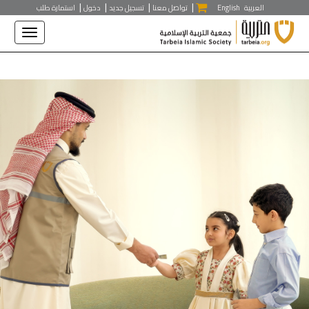
|
|
|
|
/**/
العربية
English
تواصل معنا
تسجيل جديد
دخول
استمارة طلب