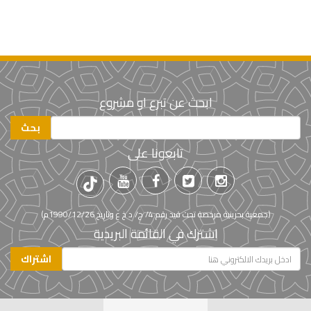
ابحث عن تبرع او مشروع
تابعونا على
(جمعية بحرينية مرخصة تحت قيد رقم 4/ ج/ د خ ع وتاريخ 1990/12/26م)
اشترك في القائمة البريدية