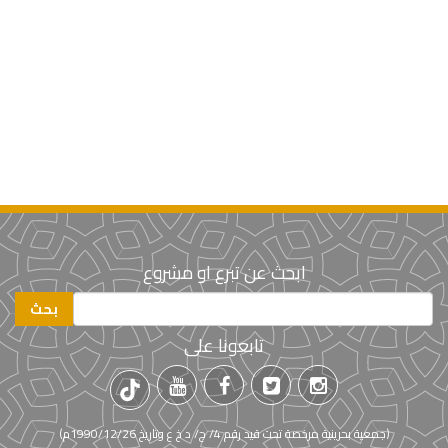
ابحث عن تبرع او مشروع
تابعونا على
(جمعية بحرينية مرخصة تحت قيد رقم 4/ ج/ د خ ع وتاريخ 1990/12/26م)