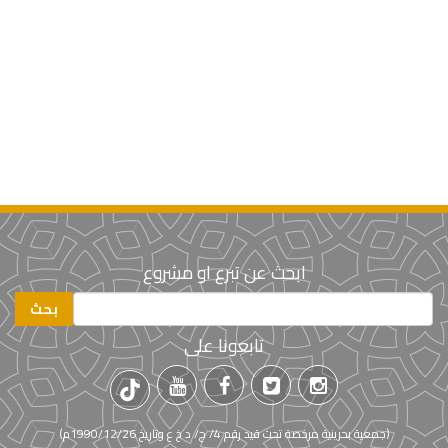
ابحث عن تبرع او مشروع
تابعونا على
(جمعية بحرينية مرخصة تحت قيد رقم 4/ ج/ د خ ع وتاريخ 1990/12/26م)