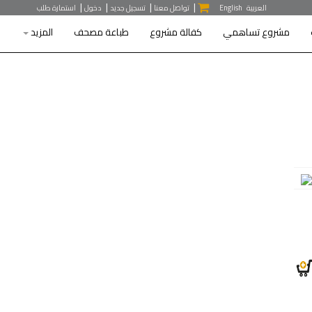
|
|
|
|
العربية
English
تواصل معنا
تسجيل جديد
دخول
استمارة طلب
مشروع تساهمي
كفالة مشروع
طباعة مصحف
المزيد