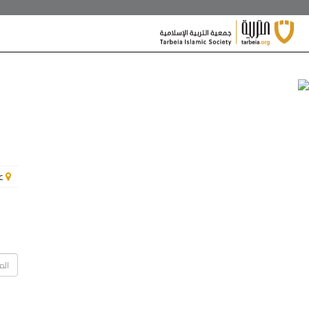
/**/
عا