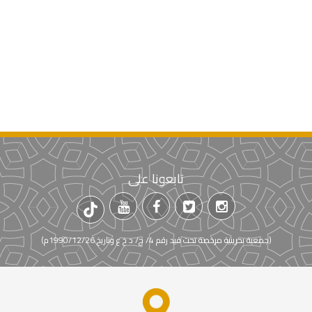
تابعونا على
(جمعية بحرينية مرخصة تحت قيد رقم 4/ ج/ د خ ع وتاريخ 1990/12/26م)