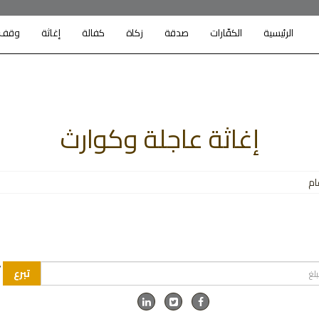
الرئيسية
الكفّارات
صدقة
زكاة
كفالة
إغاثة
وقف
إغاثة عاجلة وكوارث
م
تبرع